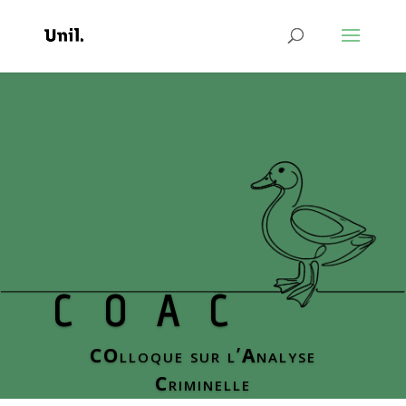
COAC
CO
lloque sur l’
A
nalyse
C
riminelle