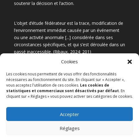
soutenir la décision et l’action.
L’objet d’étude fédérateur est la trace, modification de
l’environnement immédiat causée par un événement
ou une activité anormale [...] considérée dans ses
circonstances spécifiques, et qui s’est déroulée dans un
passé inaccessible. (
Ribaux, 2024: 201
)
Cookies
Ecole des sciences criminelles
Les cookies nous permettent de vous offrir des fonctionnalités
nécessaires au fonctionnement du site. En cliquant sur « Accepter »,
vous acceptez l'utilisation de ces cookies.
Les cookies de
© Quentin Rossy
statistiques et commerciaux sont désactivés par défaut
. En
cliquant sur « Réglages » vous pouvez activer ses catégories de cookies.
Connexion
Accepter
Réglages